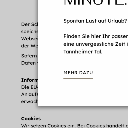
Spontan Lust auf Urlaub?
Der Schutz Ihrer Privatsphäre bei der Verarb
speichern unsere Webserver standardmäßig di
Finden Sie hier Ihr pass
Webseiten, die Sie bei uns besuchen sowie 
eine unvergessliche Zeit
der Webseiten und den sicheren Serverbetrieb
Tannheimer Tal.
Sofern Sie uns Daten per Kontaktformular s
Daten werden streng vertraulich behandelt. 
MEHR DAZU
Informationen zur Online-Streitbeilegung
Die EU-Kommission stellt eine Internetplattfo
Anlaufstelle zur außergerichtlichen Beilegun
erwachsen, dienen. Die OS-Plattform ist unt
Cookies
Wir setzen Cookies ein. Bei Cookies handelt 