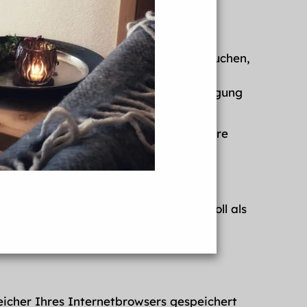
Anliegen. Wenn Sie unsere Webseite besuchen,
von der aus Sie uns besuchen, die
ionen sind für die technische Übertragung
ng dieser Daten erfolgt nicht.
g auf unseren Servern gespeichert. Ihre
t nicht.
lattform“) bereit. Die OS-Plattform soll als
tungen, die aus Online-Kaufverträgen
eu/consumers/odr
peicher Ihres Internetbrowsers gespeichert