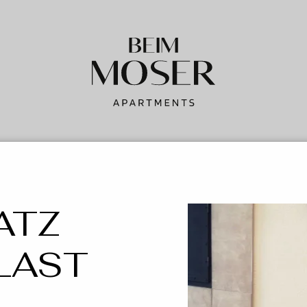
ATZ
LAST
TZ